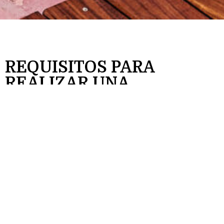
REQUISITOS PARA
REALIZAR UNA
RESERVACIÓN
Esta política es válida para reservas individuales,
reservas bajo el mismo nombre, tarjeta en garantía o
grupos asociados a una misma estancia.
Proporcionar los datos como son nombre, domicilio,
fecha de llegada, fecha de salida, tipo de habitación,
número de habitación, número de personas, etc.
Una vez confirmada la reserva nuestro equipo se
pondrá en contacto contigo para gestionar el pago del